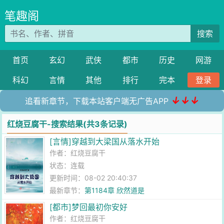
笔趣阁
搜索
首页
玄幻
武侠
都市
历史
网游
科幻
言情
其他
排行
完本
登录
↓↓↓
追看新章节，下载本站客户端无广告APP
红烧豆腐干-搜索结果(共3条记录)
[言情]穿越到大梁国从落水开始
作者：
红烧豆腐干
状态：连载
更新时间：08-02 20:40:37
最新章节：
第1184章 欣然道是
[都市]梦回最初你安好
作者：
红烧豆腐干