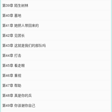
第39章 陌生树林
第40章 墓地
第41章 她把人带回来的
第42章 见团长
第43章 这就是我们的部队吗
第44章 打击
第45章 看走眼
第46章 重视
第47章 帮助
第48章 真是你的兵
第49章 你该谢你自己