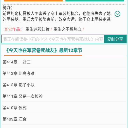
简介：
前世的俞初夏被人陷害丢了穿上军装的机会，也彻底失去了她
的军装梦。重归大学被陷害前，改变命运，终于穿上军装走进
军营。这一世，她要完成自己的军旅梦。
其它作品：
重生迷彩红妆
/
重生之不想热血
/
您要是觉得《
今天也在军营卷死战友
》还不错的话请不要忘记向您QQ
群和微博微信里的朋友推荐哦！
复制分享
《今天也在军营卷死战友》最新12章节
第414章 一对二
第413章 比高考难
第412章 影子小队
第411章 又是一次检验
第410章 仪式
第409章 汇合