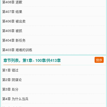
第408章 道歉
第407章 结果
第406章 被出卖
第405章 被抓
第404章 新任务
第403章 艰难的训练
章节列表，第1章~ 100章/共413章
倒序
第1章 错过
第2章 阴谋论
第3章 处分
第4章 为什么当兵