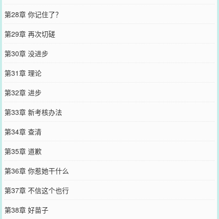
第28章 你记住了？
第29章 再次切磋
第30章 没进步
第31章 理论
第32章 进步
第33章 新考核办法
第34章 查清
第35章 道歉
第36章 你惹她干什么
第37章 不信这个也行
第38章 好苗子