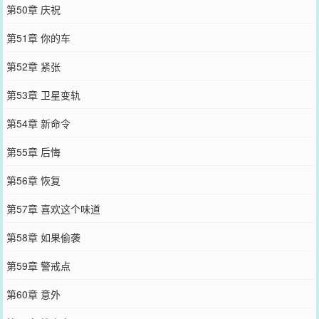
第50章 庆祝
第51章 你的车
第52章 紧张
第53章 卫星变轨
第54章 新命令
第55章 后悔
第56章 恢复
第57章 喜欢这个味道
第58章 如果偷袭
第59章 警戒点
第60章 意外