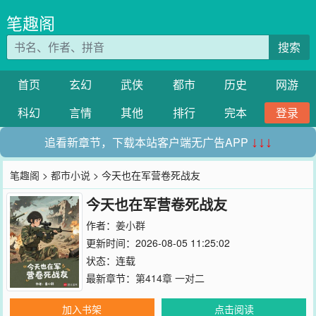
笔趣阁
搜索
首页
玄幻
武侠
都市
历史
网游
科幻
言情
其他
排行
完本
登录
追看新章节，下载本站客户端无广告APP
↓↓↓
笔趣阁
>
都市小说
> 今天也在军营卷死战友
今天也在军营卷死战友
作者：
姜小群
更新时间：2026-08-05 11:25:02
状态：连载
最新章节：
第414章 一对二
加入书架
点击阅读